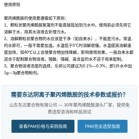
使用原则
聚丙烯酰胺的使用要遵循如下原则：
1、颗粒状聚丙烯酰胺絮凝剂不能直接投加到污水中。使用前必须先将它
溶解于水，用其水溶液去处理污水。
2、溶解颗粒状聚合物的水应该是干净（如自来水），不能是污水。常温
的水即可，一般不需要加温。水温低于5℃时溶解很慢。水温提高溶解速
度加快，但40℃以上会使聚合物加快降解，影响使用效果。一般自来水都
适合于配制聚合物溶液。强酸、强碱、高含盐的水不适于用来配制。
3、聚合物溶液浓度的选择，乐邦公司建议为0.1%—0.3%，即1升水中加
1g—3g聚合物粉剂。
需要东达阴离子聚丙烯酰胺的技术参数或报价？
山东东达聚合物有限公司 — 30年聚丙烯酰胺源头厂家，提供免
费选型咨询和样品测试
查看PAM价格与采购指南
PAM完全选型指南