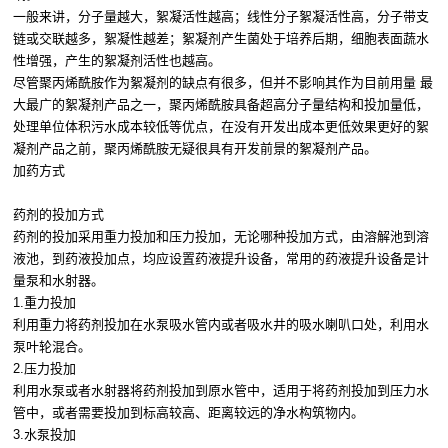
一般来讲，分子量越大，絮凝活性越高；线性分子絮凝活性高，分子带支
链或交联越多，絮凝性越差；絮凝剂产生菌处于培养后期，细胞表面蔬水
性增强，产生的絮凝剂活性也越高。
尽管聚丙烯酰胺作为絮凝剂的缺点有很多，但并不影响其作为目前用量 最
大最广的絮凝剂产品之一，聚丙烯酰胺具备超高分子量结构和投加量低，
处理单位体积污水成本较低等优点，在没有开发出成本更低效果更好的絮
凝剂产品之前，聚丙烯酰胺无疑很具有开发前景的絮凝剂产品。
加药方式
药剂的投加方式
药剂的投加采用重力投加和压力投加，无论哪种投加方式，由溶解池到溶
液池，到药液投加点，均应设置药液提升设备，常用的药液提升设备是计
量泵和水射器。
1.重力投加
利用重力将药剂投加在水泵吸水管内或者吸水井的吸水喇叭口处，利用水
泵叶轮混合。
2.压力投加
利用水泵或者水射器将药剂投加到原水管中，适用于将药剂投加到压力水
管中，或者需要投加到标高较高、距离较远的净水构筑物内。
3.水泵投加