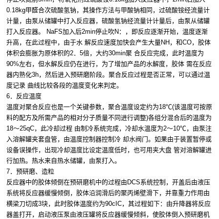
0.18kg甲醛合次硫酸氢钠，其操作方法与甲酸钠相同，过硫酸铵经流量计
计量，由泵从储罐中打入反应器，硫酸氢钠经流量计计量后，由泵从储罐
打入反应器。 NaFS加入后2min停止吹N：，即反应逐渐开始，温度逐渐
升高，在此过程中，由于水 解反应速度加快会产生大量NH，和CO，胶体
体积会膨胀为原体积的2．5倍，大约30min聚 合反应完成，此时温度为
90%左右，但水解反应仍在进行，为了增加产品的水解度，胶体 需在反应
器内熟化3h，然后进入预研磨阶段。聚合反应过程是否正常，可以通过温
度记录 曲线比较各段的温度变化来判定。
6．反应温度
温度对聚合反应也是一个关键参数，聚合温度设定约为18℃(该温度可按原
料的配方及所需产品的相对分子质量不同进行调整)各组分混合后的温度为
18～25qC，此冷却过程 由制冷系统完成，冷却水温度为2～10℃，由泵注
入溶解罐夹套盘管，由温度控制器控制冷 却水阀门。如果由于装置暂停或
设备误操作，出现冷却温度比设定温度低时，也可用夹大盘 管对溶解罐进
行加热。热水来自热水储罐，由泵打入。
7．预研磨、造粒
反应器中的胶体倾倒在预研磨机中的过程由DCS系统控制，开盖后由液压
系统将反应器缓慢倾倒，胶体沿润滑后的聚丙烯壁滑下，并靠重力作用由
横梁刀切成3块，此时胶体温度约为90cIC，其过程如下：由升降器将反应
器盖打开，启动液压泵由液压罐将反应器缓慢倾斜，使胶体倒入预研磨机