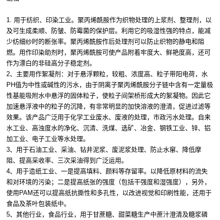
1. 用于纺织、印染工业。聚丙烯酰胺作为织物处理的上浆剂、整理剂，以
及可生成柔顺、防皱、防霉菌的保护层。利用它的吸湿性强的特点，能减
少纺细纱时的断张率。聚丙烯酰胺作后处理剂可以防止织物的静电和阻
燃。用作印染助剂时，聚丙烯酰胺可使产品附着牢度大、鲜艳度高，还可
作为漂白的非硅高分子稳定剂。
2、主要用作絮凝剂：对于悬浮颗粒，较粗、浓度高、粒子带阳电荷，水
PH值为中性或碱性的污水，由于阴离子聚丙烯酰胺分子链中含有一定量极
性基能吸附水中悬浮的固体粒子，使粒子间架桥形成大的絮凝物。因此它
加速悬浮液中的粒子的沉降，有非常明显的加快溶液的澄清，促进过滤等
效果。该产品广泛用于化学工业废水、废液的处理，市政污水处理。自来
水工业、高浊度水的净化、沉清、洗煤、选矿、冶金、钢铁工业、锌、铝
加工业、电子工业等水处理。
3、用于石油工业、采油、钻井泥浆、废泥浆处理、防止水窜、降低摩
阻、提高采收率、三次采油得到广泛运用。
4、用于造纸工业、一是提高填料、颜料等存留率。以降低原材料的流失
和对环境的污染；二是提高纸张的强度（包括干强度和湿强度），另外，
使用PAM还可以提高纸抗撕性和多孔性，以改进视觉和印刷性能，还用于
食品及茶叶包装纸中。
5、其他行业，食品行业，用于甘蔗糖、甜菜糖生产中蔗汁澄清及糖浆磷