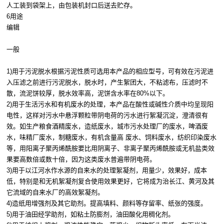
人工装到袋架上，由包装机封口后送去贮存。
6用途
编辑
一般
1)用于污泥脱水根据污泥性质可选用本产品的相应型号，可有效在污泥进
入压滤之前进行污泥脱水，脱水时，产生絮团大，不粘滤布，压滤时不
散，流泥饼较厚，脱水效率高，泥饼含水率在80%以下。
2)用于生活污水和有机废水的处理，本产品在酸性或碱性介质中均呈现阳
电性，这样对污水中悬浮颗粒带阴电荷的污水进行絮凝沉淀，澄清很有
效。如生产粮食酒精废水，造纸废水，城市污水处理厂的废水，啤酒废
水，味精厂废水，制糖废水，有机含量高 废水、饲料废水，纺织印染废水
等，用阳离子聚丙烯酰胺要比用阴离子、非离子聚丙烯酰胺或无机盐类效
果要高数倍或数十倍，因为这类废水普遍带阴电荷。
3)用于以江河水作水源的自来水的处理絮凝剂，用量少，效果好，成本
低，特别是和无机絮凝剂复合使用效果更好，它将成为治长江、黄河及其
它流域的自来水厂的高效絮凝剂。
4)造纸用增强剂及其它助剂。提高填料、颜料等存留率、纸张的强度。
5)用于油田经学助剂，如粘土防膨剂，油田酸化用稠化剂。