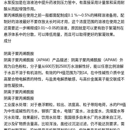
水泵投加是在溶液池中提升药液到压力管中，有直接采用计量泵和采用耐
酸从而起增强作用。
聚丙烯酰胺在使用之前一般都需配制成0.1 %～0.5%的稀释溶液备用，配
制好的溶液最好不要存放太长时间才用，这个浓度范围的溶液在使用之前
还需要近一步稀释成0.01～0.05的溶液，原因就是可以更有肋于絮凝剂在
悬浮体系中的分散，可以降低用量，而且可以取得更好的絮凝效果。
成分
阴离子聚丙烯酰胺
阴离子聚丙烯酰胺（APAM）产品描述：阴离子聚丙烯酰胺（APAM）外
观为白色粉粒，分子量从600万到2500万水溶解性好，能以任意比例溶解
于水且不溶于有机溶剂。有效的PH值范围为7到14，在中性碱性介质中呈
高聚合物电解质的特性，与盐类电解质敏感，与高价金属离子能交联成不
溶性凝胶体。
阴离子聚丙烯酰胺
阴离子聚丙烯酰胺
工业废水处理：对于悬浮颗粒，较出、浓度高、粒子带阳电荷，水的PH值
为中性或碱性的污水，钢铁厂废水，电镀厂废水，冶金废水，洗煤废水等
污水处理，效果最好。饮用水处理：我国很多自来水厂的水源来自江河，
泥沙及矿物质含量高，比较浑浊，虽经过沉淀过滤，仍不能达到要求，需