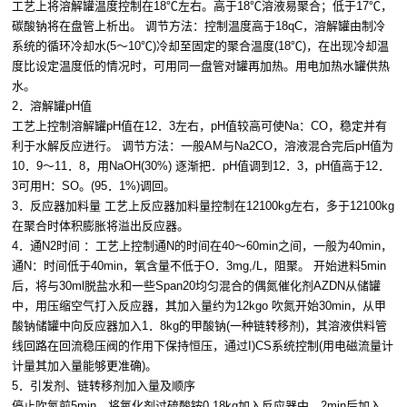
工艺上将溶解罐温度控制在18℃左右。高于18℃溶液易聚合；低于17℃，
碳酸钠将在盘管上析出。 调节方法：控制温度高于18qC，溶解罐由制冷
系统的循环冷却水(5～10℃)冷却至固定的聚合温度(18℃)，在出现冷却温
度比设定温度低的情况时，可用同一盘管对罐再加热。用电加热水罐供热
水。
2．溶解罐pH值
工艺上控制溶解罐pH值在12．3左右，pH值较高可使Na：CO，稳定并有
利于水解反应进行。 调节方法：一般AM与Na2CO，溶液混合完后pH值为
10．9～11．8，用NaOH(30%) 逐渐把．pH值调到12．3，pH值高于12．
3可用H：SO。(95．1%)调回。
3．反应器加料量 工艺上反应器加料量控制在12100kg左右，多于12100kg
在聚合时体积膨胀将溢出反应器。
4．通N2时间 ：工艺上控制通N的时间在40～60min之间，一般为40min，
通N：时间低于40min，氧含量不低于O．3mg,/L，阻聚。 开始进料5min
后，将与30ml脱盐水和一些Span20均匀混合的偶氮催化剂AZDN从储罐
中，用压缩空气打入反应器，其加入量约为12kgo 吹氮开始30min，从甲
酸钠储罐中向反应器加入1．8kg的甲酸钠(一种链转移剂)，其溶液供料管
线回路在回流稳压阀的作用下保持恒压，通过I)CS系统控制(用电磁流量计
计量其加入量能够更准确)。
5．引发剂、链转移剂加入量及顺序
停止吹氮前5min，将氧化剂过硫酸铵0.18kg加入反应器中，2min后加入