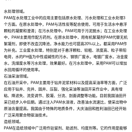
水处理领域。
PAM在水处理工业中的应用主要包括原水处理、污水处理和工业水处理3
个方面。在原水处理中，PAM与活性炭等配合使用，可用于生活水中悬浮
颗粒的凝聚和澄清；在污水处理中。PAM可用于污泥脱水；在工业水处理
中，PAM主要用作配方药剂。在原水处理中，用有机絮凝剂PAM代替无机
絮凝剂，即使不改造沉降池，净水能力也可提高20%以上。都采用PAM作
为补充。工业废水处理，特别是对于悬浮颗粒、较粗、浓度高、粒子带阳
电荷，水的PH值为中性或碱性的污水、钢铁厂废水，电镀厂废水，冶金废
水，洗煤废水等污水处理，效果最好。在污水处理中，采用PAM可以增加
水回用循环的使用率。
石油采油领域。
在石油开采中，PAM主要用于钻井泥浆材料以及提高采油率等方面，广泛
应用于钻井、完井、固井、压裂、强化采油等油田开采作业中，具有增
粘、降滤失、流变调节、胶凝、分流、剖面调整等功能。目前我国油田开
采已经步入中后期。通过注入PAM水溶液，改善油水流速比，使采出物中
原油含量提高。我国由于特殊的地质条件，大庆油田和胜利油田已经开始
广泛采用聚合物驱油技术。
造纸领域。
PAM在造纸领域中广泛用作驻留剂、助滤剂、均度剂等。它的作用是能够