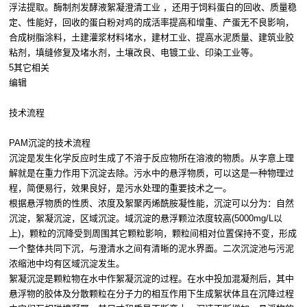
浮法提取。酶制剂发酵液絮凝澄清工业 ，还用于饲料蛋白的回收、质量稳
定、性能好，回收的蛋白粉对鸡的成活率提高和增重、产蛋无不良影响，
合成树脂涂料，土建灌浆材料堵水，建材工业、提高水泥质量、建筑业胶
粘剂，填缝修复及堵水剂，土壤改良、电镀工业、印染工业等。
5其它相关
编辑
技术流程
PAM沉淀的技术流程
沉淀是发生化学反应时生成了不溶于反应物所在溶液的物质。从字意上理
解就是在重力作用下沉淀去除。污水中的悬浮物质，可以这是一种物理过
程，简便易行，效果良好，是污水处理的重要技术之一。
根据悬浮物质的性质、浓度及絮聚丙烯酰胺凝性能，沉淀可以分为：自然
沉淀，絮凝沉淀，区域沉淀。域沉淀的悬浮颗泣浓度较高(5000mg/L以
上)，颗粒的沉降受到周围其它颗粒影响，颗粒间相对位置保持不变，形成
一个整体共同下沉，与澄清水之间有清晰的泥水界面。二次沉淀池与污泥
浓缩池中均有区域沉淀发生。
絮凝沉淀是颗粒物在水中作絮凝沉淀的过程。在水中投加混凝剂后，其中
悬浮物的胶体及分散颗粒在分子力的相互作用下生成絮状体且在沉降过程