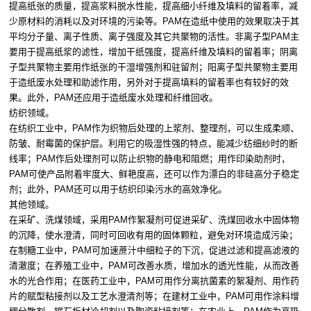
提高纸张的质量，提高浆料脱水性能，提高细小纤维及填料的留着率，减
少原材料的消耗以及对环境的污染等。PAM在造纸中使用的效果取决于其
平均分子量、离子性质、离子强度及其它共聚物的活性。非离子型PAM主
要用于提高纸浆的滤性，增加干纸强度，提高纤维及填料的留着率；阴离
子型共聚物主要用作纸张的干湿增强剂和驻留剂；阳离子型共聚物主要用
于造纸废水处理和助滤作用，另外对于提高填料的留着率也有较好的效
果。此外，PAM还应用于造纸废水处理和纤维回收。
纺织领域。
在纺织工业中，PAM作为织物后处理的上浆剂、整理剂，可以生成柔顺、
防皱、耐霉菌的保护层。利用它的吸湿性强的特点，能减少纺细纱时的断
线率；PAM作后处理剂可以防止织物的静电和阻燃；用作印染助剂时，
PAM可使产品附着牢度大、鲜艳度高，还可以作为漂白的非硅高分子稳定
剂；此外，PAM还可以用于纺织印染污水的高效净化。
其他领域。
在采矿、洗煤领域，采用PAM作絮凝剂可促进采矿、洗煤回收水中固体物
的沉降，使水澄清，同时可回收有用的固体颗粒，避免对环境造成污染；
在制糖工业中，PAM可加速蔗汁中细粒子的下沉，促进过滤和提高滤液的
清澈度；在养殖工业中，PAM可改善水质，增加水的透光性能，从而改善
水的光合作用；在医药工业中，PAM可用作分离抗菌素的絮凝剂、用作药
片的赋型粘接剂以及工艺水澄清剂等；在建材工业中，PAM可用作涂料增