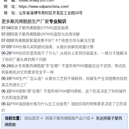
邮 箱：sddachina@163.com
网 址：https://www.sdpamchina.com/
地 址：山东省淄博市周村区开发区工业园16号
更多聚丙烯酰胺生产厂家
专业知识
07-04
阳离子聚丙烯酰胺(CPAM)选型指南
07-03
阴离子聚丙烯酰胺(APAM)选型与应用详解
07-03
聚丙烯酰胺絮凝效果不好？8个排查方向与解决方案
07-03
PAM价格与采购避坑指南：从报价拆解到用量计算
06-29
PAM在纺织里到底干了什么？从经纱上浆到印染废水，一根分子链解决
了纺织厂最头疼的两个问题
06-24
脱水专用聚丙烯酰胺“专”在哪？不是所有PAM都能压出干泥饼，带式机
和板框机对它的要求完全不一样
06-19
PAM生产厂怎么选？从聚合工艺到干燥粉碎，拆解生产全流程教你找到
真正的源头工厂
06-15
PAM原粉“原”在哪？不是所有PAM都叫原粉，这个形态决定了你的操作
方式和选型逻辑
06-11
PAM油田级价格为什么比工业级贵？油田应用的特殊要求决定了它的身
价
当前位置：
网站首页
>
阴离子聚丙烯酰胺产品介绍
> 东达阴离子聚丙
烯酰胺