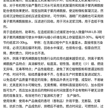
要投加絮凝剂，投加量是无机絮凝剂的1/50，但效果是无机絮凝剂的几
倍，对于有机物污染严重的江河水可采用无机絮凝剂和阳离子聚丙烯酰胺
配合使用效果更好。现投加阴离子聚丙烯酰胺，使淀粉微粒絮凝沉淀，然
后将沉淀物经压滤机压滤变成饼状，可作饲料，酒精厂的酒精也可采用阴
离子聚丙烯酰胺脱水，压滤进行回收。用于河水泥浆沉降。用于造纸干强
剂。
用于造纸助剂、助率剂。在造纸前泵口式储浆池中加入微量PAM-LB-3阴
离子聚丙烯酰胺可使水中填料与细小纤维在网上存留提高20-30%。每吨可
节约纸浆20-30kg。 举例：在洗煤过程中产生大量废水，直接排放污染
环境，必须沉清后循环利用，回收水中煤泥，也很有价值，但靠自然沉
降，费时费力，同时水也不清。
另外，阴离子聚丙烯酰胺在制香行业的应用也越来越受欢迎，阴离子聚丙
烯酰胺产品特点：具溶解性好，粘度高，韧性强，易燃无（少）烟、燃烧
无异味、无毒等特点；产品性能稳定，避免了其它植物胶粉和普通淀粉因
产地、时间不同，粘结质量参差不齐，在香业生产时需要反复调试配方，
以免造成产品质量不稳定的现象；香制品外表光洁平整、成型好、不易破
碎；尤其是其冷水可糊化性，无需煮糊，将物料直接混和均匀、加水搅拌
既可生产，而且加水混合后的物料较长时间放置也不会有物料干硬无法使
用的现象发生，有效地节约了能源和方便了 生产操作。
使用效果：使用本产品做成的香坯（香制品）外观平整、无断裂、无霉
斑，抗折力强，产品成色好、烘晒后不褪色，燃点时间足，可燃性好，过