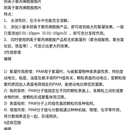
阴离子聚丙烯酰胺图片
阴离子聚丙烯酰胺图片
特点：
1、 水溶性好，在冷水中也能完全溶解。
2、 添加少量本阴离子聚丙烯酰胺产品，即可收到极大的絮凝效果。一般
只需添加0.01~10ppm（0.01~10g/m3），即可充分发挥作用。
3、 同时使用阴离子聚丙烯酰胺产品和无机絮凝剂（聚合硫酸铁，聚合氯
化铝，铁盐等），可显示出更大的效果。
3作用原理
编辑
1）絮凝作用原理：PAM用于絮凝时，与被絮凝物种类表面性质，特别是
动电位，粘度、浊度及悬浮液的PH值有关，颗粒表面的动电位，是颗粒阻
聚的原因加入表面电荷相反的PAM，能使动电位降低而凝聚。
2）吸附架桥：PAM分子链固定在不同的颗粒表面上，各颗粒之间形成聚
合物的桥，使颗粒形成聚集体而沉降。
3）表面吸附：PAM分子上的极性基团颗粒的各种吸附。
4）增强作用：PAM分子链与分散相通过种种机械、物理、化学等作用，
将分散相牵连在一起，形成网状。
4适用范围
编辑