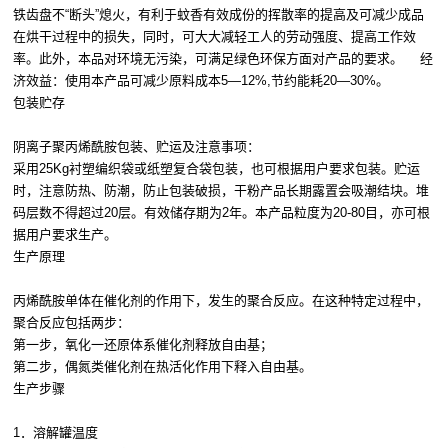
铁齿盘不“断头”熄火，有利于蚊香有效成份的挥散率的提高及可减少成品
在烘干过程中的损失，同时，可大大减轻工人的劳动强度、提高工作效
率。此外，本品对环境无污染，可满足绿色环保方面对产品的要求。 经
济效益：使用本产品可减少原料成本5—12%,节约能耗20—30%。
包装贮存
阴离子聚丙烯酰胺包装、贮运及注意事项：
采用25Kg衬塑编织袋或纸塑复合袋包装，也可根据用户要求包装。贮运
时，注意防热、防潮，防止包装破损，干粉产品长期露置会吸潮结块。堆
码层数不得超过20层。有效储存期为2年。本产品粒度为20-80目，亦可根
据用户要求生产。
生产原理
丙烯酰胺单体在催化剂的作用下，发生的聚合反应。在这种特定过程中，
聚合反应包括两步：
第一步，氧化一还原体系催化剂释放自由基；
第二步，偶氮类催化剂在热活化作用下释入自由基。
生产步骤
1．溶解罐温度