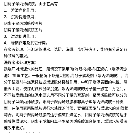
阴离子聚丙烯酰胺，由于它具有：
1、 澄清净化作用；
2、 沉降促进作用；
阴离子聚丙烯酰胺图片
阴离子聚丙烯酰胺图片
3、 过滤促进作用；
4、 增稠作用及其它作用。
在废液处理、污泥浓缩脱水、选矿、洗煤、造纸等方面，能够充分满足各
种领域的要求。
洗煤废水处理方案：
选煤厂对煤泥水的处理一般情况下采用“旋流器-浓缩机-压滤机（煤泥沉淀
池）”处理工艺。一般情况下都是采购机高分子絮凝剂（聚丙烯酰胺）。高
分子絮凝剂与煤泥微粒或煤泥胶体接触作用，中和了煤泥表面的电性，降
低表面能，使煤泥微粒凝聚沉淀。聚丙烯酰胺的分子量一般在百万之间，
不同粒度组成的煤泥水要选用不同分子量的絮凝剂。聚丙烯酰胺可以分为
阴离子型聚丙烯酰胺，阳离子聚丙烯酰胺和非离子型聚丙烯酰胺三种类
型。在使用聚丙烯酰胺进行水处理的时候，要保证类型与煤泥水的pH值相
吻合，阴离子聚丙烯酰胺的适于偏碱性煤泥水，阳离子聚丙烯酰胺的适于
偏酸性煤泥水，阴离子型和阳离子型聚丙烯酰胺混合使用，煤泥水絮凝沉
淀效果更好。