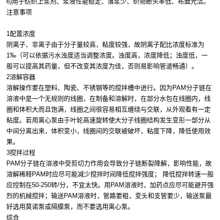
6)用于纺织上浆剂、浆液性能稳定、落浆少、织物断头率低、布面光洁。
注意事项
1配置浓度
阴离子、非离子由于分子量较高，粘度较强，故阴离子配比浓度标准为
1‰（可以依据污水浊度适当调整浓度。浊度高，浓度降低；浊度低，一
般可以提高其药量，但不改变其浓度为佳，否则易影响管道畅通）。
2溶解容器
溶解操作要在塑料、陶瓷、不锈钢等的搅拌槽中进行。因为PAM分子链在
溶液中是一个无规则的线圈，在制备和溶解时，在部分水包在线圈内，线
圈和体积大而且饱满，线圈之间很容易相互缠绕与交联，从外观看有一定
粘度。若用离心泵由于叶轮高速旋转使大分子线圈结构发生变形一部分从
中间分离出来，体积变小，线圈间的交联被破坏，粘度下降，降低使用效
果。
3搅拌过程
PAM分子链在溶液中受剪切力作用会导致分子链断裂降解，影响性能，故
溶解稀释PAM时应尽可能减少搅拌时间降低搅拌强度； 降低搅拌转速一般
应控制在50-250转/分，不宜太快。用PAM溶液时，加药点应尽可能避开强
烈的机械搅拌；输送PAM溶液时，管路要粗，变头和支管要少，输送泵最
好选用莫诺泵或隔膜泵，而不要选用离心泵。
综合