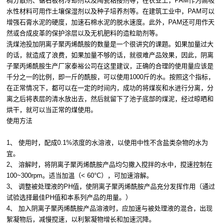
稠分散剂、锯石板材冷却剂以及陶瓷粘接剂等；在农业上，PAM作为高吸
水性材料可用作土壤保湿剂以及种子培养剂等。在建筑工业中，PAM可以
增强石膏水泥的硬度，加速石棉水泥的脱水速度。此外，PAM还可用作天
然或合成皮革的保护涂层以及无机肥料的造粒助剂等。
洗煤池投加阴离子聚丙烯酰胺的数量是一个很讲究的课题。如果加量过大
的话，就造成了浪费，如果加量不够的话，就很难产品效果，因此，阴离
子聚丙烯酰胺生产厂家泰裕公司在这里建议，正确的合理的使用量应该是
千分之一的比例，即一斤的酰胺，可以使用1000斤的水。按照这个指标，
在正常情况下，都可以在一定的时间内，成功的将煤炭和水进行分离，分
离之后将表层的清水放出去，然后就留下了池子底部的煤泥，经过晾晒和
烘干，就可以当正常的煤使用。
使用方法
1、 使用时，配成0.1%浓度的水溶液，以使用中性不含盐类杂物的水为
宜。
2、 溶解时，将阴离子聚丙烯酰胺产品均匀撒入搅拌的水中，搅速控制在
100~300rpm。适当加温（< 60°C），可加速溶解。
3、 调整被处理液的PH值，使阴离子聚丙烯酰胺产品充分发挥作用（通过
试验选择最佳PH值和本系列产品的用量。）
4、 加入阴离子聚丙烯酰胺产品溶液时，应加速与被处理液的混合，出现
絮凝物后，减慢搅速，以利絮凝物增长和加速沉降。