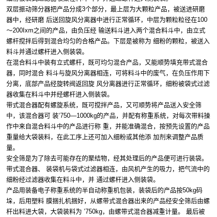
双层振动筛分器把产品分成3个部分，最上层为大颗粒产品，被送进研磨
器中，经研磨 后送回旋风分离器中进行正常循环，中层为颗粒粒径在100
～200Ixm之间的产品，由负压经 输送料斗进入两个混合料斗中，由立式
螺杆搅拌后得到混合均匀的合格产品。下层是被称为 细粉的颗粒，被送入
料斗并通过螺杆进入侧装袋。
在混合料斗中装有立式螺杆，既可均匀混合产品，又能顺势填充带式混合
器，同时混合 料斗与旋风分离器相连，可将料斗中的废气，在负压作用下
分离，底部产品经旋转阀返回旋 风分离器进行正常循环，细粉被袋式过滤
器收集在料斗中并经螺杆进入侧装袋。
带式混合器配有螺旋系统，既可搅拌产品，又可顺势将产品送入安全筛
中，该混合器可 装‘750—1000kg的产品，并配有称重系统，对每次带料操
作中来自混合料斗中的产品进行称 重，并能准确混合，按预先设置的产品
重量给大袋装料，在此工序上还可加入细粉或其他添 加剂来调整产品质
量。
安全筛是为了除去可能存在的聚结物，经其处理后的产品便可进行装袋。
带式混合器、 装袋机与袋式过滤器相连，由风机产生的吸力，把气流中的
细粉经过滤器收集在料斗中，并 通过螺杆进入侧装袋。
产品用装备电子称重系统的半自动称重机包装，装袋后的产品按50kg码
垛，后用塑料 膜捆扎机捆好，从螺带式混合器出来的产品经安全筛后由螺
杆出料进大袋，大袋装料为 ’750kg，由螺带式混合器减重计量。 最后被