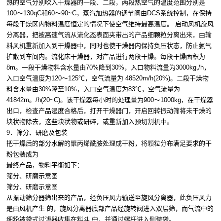
热的空气分别吹入干燥器的一段、二段，两段热空气的温度范围分别是
100～130qC和60～90~C，蒸汽加热器的调节阀由DCS系统控制，在保持
每段干燥区内物料温度恒定的情况下使空气维持最高温度。 启动风机旋风
分离器，把被高速气流从流化态表面夹带出的产品细颗粒分离出来，由输
料风机重新加入到干燥器中，同时也使干燥器内保持负压状态，防止氨气
扩散到车间内。流化床干燥器，对产品进行两段干燥。每段干燥面积为
8m。一段干燥物料含水量由70%降到30%，入口物料流量为3000kg,/h，
入口空气温度为120～125℃，空气流量为 48520m/h(20%)。二段干燥物
料含水量由30%降至10%，入口空气温度为83℃，空气流量为
41842m。/h(20~C)。该干燥器每小时的处理量为900～1000kg，在干燥器
出口，检查产品湿度合格后，打开干燥器门，开启回转振动筛将未干燥的
块状物除去，这些块状物或研碎，或重新加入预切割机中。
9．筛分、研磨及包装
把干燥后的部分水解的聚丙烯酰胺处理成干粉，将颗粒分布满足要求的干
粉包装成为
最终产品，物料平衡如下：
筛分、研磨示意图
筛分、研磨示意图
从振动筛分器筛出来的产品，经负压风力输送至旋风分离器，此负压风力
是由风机产生 的，旋风分离器底部产品经旋转阀进入双层筛，而气流中的
细粉被袋式过滤器收集在料斗 中，并通过螺杆进入侧装袋。