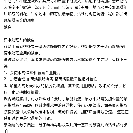
中它们互相碰撞凝聚，其尺寸和质量不断变大，沉速不断增加。悬浮物的
去除率不但取决于沉淀速度，而且与沉淀深度有关。地面水中投加混凝剂
后形成的矾花，生活污水中的有机悬浮物，活性污泥在沉淀过程中都会出
现絮凝沉淀的现象。
缺点
污水处理剂的缺点
在网上看到很多关于聚丙烯酰胺作为的好处，很少提到关于聚丙烯酰胺在
废水处理应用的缺点，
通过网友评论，笔者发现聚丙烯酰胺做为污水絮凝剂的主要缺点有以下三
类
1、会使水的COD和氨氮含量提高
2、盐度会增加 丙烯酰胺有毒 聚丙烯酰胺毒性相对较低
3、加量大的时候出水的粘度会增加。减少使用量的话，效果又不好 ，所
以一定要控制好加量。
聚丙烯酰胺用于污水处理时主要用于絮凝沉淀，废水中只需投加少量的聚
丙烯酰胺产品即可以减少排水中的悬浮物，使出水更清澈，如果聚丙烯酰
胺投加量过大会导致废水黏稠，流动性减弱，拥挤堵塞排污管道。 这是在
使用过程中最常遇到的问题。
絮凝剂的分子质量、分子结构与形状及其所带基团对絮凝剂的活性都有影
响。