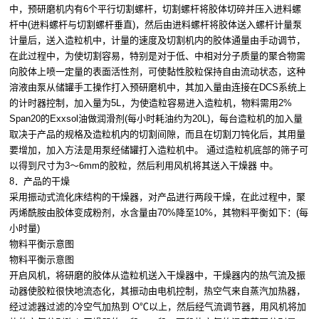
中，预研磨机内有6个平行切割螺杆，切割螺杆将胶体切碎并压入进料螺
杆中(进料螺杆与切割螺杆垂直)，然后由进料螺杆将胶体送入螺杆计量泵
计量后，送入造粒机中，计量的速度及切割机内的胶体通量由手动调节，
在此过程中，为使切割容易，特别是对于低、中相对分子质量的聚合物需
向胶体上喷一定量的表面活性剂，可使黏性胶粒保持自由流动状态，这种
溶液由泵从储罐手工操作打入预研磨机中，其加入量由连接在DCS系统上
的计时器控制，加入量为5L，为使造粒容易进入造粒机，物料需用2%
Span20的Exxsol油做润滑剂(每小时耗油约为20L)，每台造粒机的加入量
取决于产品的规格及造粒机内的切割间隙，而且在切割刀钝化后，其用量
要增加，加入方法是用泵经储罐打入造粒机中。 通过造粒机底部的筛子可
以得到尺寸为3～6mm的胶粒，然后利用风机将其送入干燥器 中。
8．产品的干燥
采用振动式流化床结构的干燥器，对产品进行两段干燥，在此过程中，聚
丙烯酰胺由胶体变成粉剂，水含量由70%降至10%，其物料平衡如下：(每
小时量)
物料平衡示意图
物料平衡示意图
开启风机，将研磨的胶体从造粒机送入干燥器中，干燥器内的热气流及振
动器使胶粒很快地流态化，其振动由电机控制，热空气来自蒸汽加热器，
经过滤器过滤的冷空气加热到 O℃以上，然后经气流调节器，用风机将加