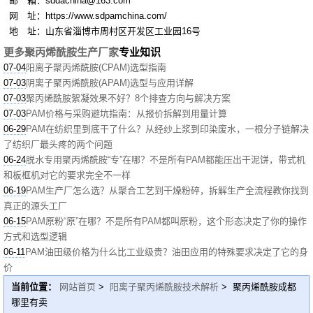
邮 箱：sddachina@163.com
网 址：https://www.sdpamchina.com/
地 址：山东省淄博市周村区开发区工业园16号
更多聚丙烯酰胺生产厂家
专业知识
07-04
阳离子聚丙烯酰胺(CPAM)选型指南
07-03
阴离子聚丙烯酰胺(APAM)选型与应用详解
07-03
聚丙烯酰胺絮凝效果不好？8个排查方向与解决方案
07-03
PAM价格与采购避坑指南：从报价拆解到用量计算
06-29
PAM在纺织里到底干了什么？从经纱上浆到印染废水，一根分子链解决
了纺织厂最头疼的两个问题
06-24
脱水专用聚丙烯酰胺“专”在哪？不是所有PAM都能压出干泥饼，带式机
和板框机对它的要求完全不一样
06-19
PAM生产厂怎么选？从聚合工艺到干燥粉碎，拆解生产全流程教你找到
真正的源头工厂
06-15
PAM原粉“原”在哪？不是所有PAM都叫原粉，这个形态决定了你的操作
方式和选型逻辑
06-11
PAM油田级价格为什么比工业级贵？油田应用的特殊要求决定了它的身
价
当前位置：
网站首页
>
阳离子聚丙烯酰胺技术解析
> 聚丙烯酰胺成都
哪里有卖