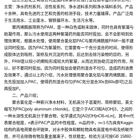
主营：净水药剂系列，活性炭系列、净水滤料系列和净水填料系列。产品
十余种，具有先进的工艺和完善的检测手段，技术力量雄厚。产品广泛用
于生活用水、工业废水、钢铁循环水、生活污水等。
聚丙烯酰胺简称为PAM，是一种白色或粉末固体，同时也具有絮凝与
助凝作用，那么污水使用这两种絮凝药剂能否同时投加，会不会影响到处
理效果呢，根据水处理，使用聚合氯化铝PAC与聚丙烯酰胺PAM一般不建
议同时投加。因为PAC为絮凝剂，它需要有一个充分混合的时间，使得形
成胶体达到吸附，架桥及共沉淀的作用，后达到去除污染物的目的，另
外，PAM是以较小的颗粒形成较大的絮凝，从而达到协助沉淀的作用，所
以，好不要同时投加。因为同时投加会使药剂混合不均匀，造成药剂浪费
及效果不，通过以上的介绍，污水处理使用聚合氯化铝与聚丙烯酰胺，首
先先投加加入PAC，使得药剂混合均匀(PAC充分混合30s到60s即可)之后
再投加P。
二、产品介绍；
聚合氯化是一种新兴净水材料，无机高分子混凝剂，简称聚铝，英文
缩写为PAC(poly aluminum chloride)，它是介于AlCI3和Al(OH)3，之间的
一种水溶性无机高分子聚合物，化学通式为[Al2(OH)nCl6-nLm]，其中m代
表聚合程度，n表示PAC产品的中性程度。m品的中，n=1-5为具有Keggin
结构的高电荷聚合环链体，对水中胶体和颗粒物具有高度电中和及桥联作
用，并可去除微有物及重金属离子，性状稳定。检验方法可按GB 15892-