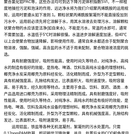
聚合氯化铝PAC等，这些办法均可到达下降污泥体积指数SVI，不一样程
度地操控污泥和泡沫的作用，远达净水将为我们介绍聚丙烯酰胺的运用规
矩，运用时要遵从如下准则:1。颗粒状聚丙烯酰胺絮凝剂不能直接投加到
污水中，运用前必须先将它溶解于水，用其水溶液去处理污水，溶解颗粒
状聚合物的水应该是洁净(如自来水)，不能是污水，常温的水即可，通常
不需要加温，水温低于5℃时溶解很慢。水温进步溶解速度加速，但40℃
以上会使聚合物加速降解，影响使用作用，通常自来水都适合于配制聚合
物溶液，强酸。强碱，高含盐的水不适于用来配制，聚合物溶液浓度的挑
选。
具有耐磨强度好，吸附性能高，使用时间久等特点，对纯净水、高纯
水的制造有极好的效能，是热电、啤酒、饮料及高纯水设备的理想材料。
椰壳净水炭采用椰壳为原料经炭化、活化精制而成，外型为不定型颗粒，
具有机械强度高，孔隙结构发达，比表面积大，吸附速度快，吸附容量
高，易于再生，经久耐用等特点。主要用于食品、饮料、医药、酒类…本
产品选用进口椰壳为原料，采用物理法精制而成。具有耐磨强度好，吸附
性能高，使用时间久等特点，对纯净水、高纯水的制造有极好的效能，是
热电、啤酒、饮料及高纯水设备的理想材料。椰壳净水炭采用椰壳为原料
经炭化、活化精制而成，外型为不定型颗粒，具有机械强度高，孔隙结构
发达，比表面积大，吸附速度快，易于再。
运用铝盐，铁盐等各种无机混凝剂，絮凝剂的污水处置内。只需
0.12ppmPAM助凝，即可明显沉降效果，并且，处置后水的COD和色度目