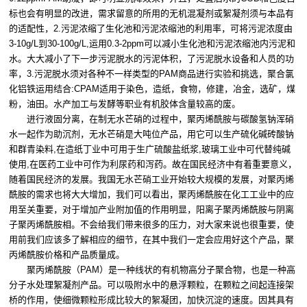
标也会有明显的改进，需求留意的所用的无机混凝剂或絮凝剂须与本品有
的适配性，2.污泥浓缩了生化池和污泥浓缩池的利用率，可将污泥浓度由
3-10g/L到30-100g/L,运用0.3-2ppm可以减小生化池和污泥浓缩池内污泥和
水。大大减小了下一步污泥脱水的污泥体积，了污泥脱水设备和人员的功
率，3.污泥脱水须对各种不一样类型的PAM商品进行实验和挑选，聚合氯
化铝铁运用结合:CPAM适用于染色，造纸，食物，修建，冶金，选矿，煤
粉，油田。水产加工与发酵等职业有机胶体含量较高的废。
进行液固分离，在制无水芒硝的过程中，聚丙烯酰胺与碳酸氢钠浑硝
水一起作为助沉剂，无水芒硝是大吨位产品，用它可以生产硫化碱砖酸钠
和群青染料,在造纸丁业中可用于生广硫酸盐纸浆,玻璃工业中可代替纯碱
使用,在医药工业中可作为利尿药和泻药。故在国民经济中有着重要意义，
随着国民经济的发展。我国无水芒硝工业开始较大规模的发展，对聚丙烯
酰胺的需求也将大大增加，我们可以看出，聚丙烯酰胺在化工工业中的应
用至关重要，对于增加产业附加值的作用明显，阳离子聚丙烯酰胺与阴离
子聚丙烯酰胺相。不会给我们带来很多的压力，对大家来说也很重要，使
用前我们应该多了解相应的细节，在其中我们一定会应用好这个产品，聚
丙烯酰胺价格和产品质量成。
聚丙烯酰胺（PAM）是一种线状的有机物高分子聚合物，也是一种高
分子水处理絮凝剂产品。可以吸附水中的悬浮颗粒，在颗粒之间起连接架
桥的作用，使细微颗粒形成比较大的絮凝团，加快沉淀的速度。因其具有