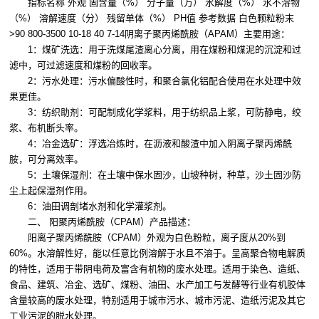
指标名称 外观 固含量（%） 分子量（万） 水解度（%） 水不溶物
（%） 溶解速度（分） 残留单体（%） PH值 参考数据 白色颗粒粉末
>90 800-3500 10-18 40 7-14阴离子聚丙烯酰胺（APAM）主要用途：
1：煤矿洗选：用于洗煤尾渣离心分离，用在煤粉和煤泥的沉淀和过
滤中，可过滤速度和煤粉的回收率。
2：污水处理：污水偏酸性时，和聚合氯化铝配合使用在水处理中效
果更佳。
3：纺织助剂：可配制成化学浆料，用于纺织品上浆，可防静电，绞
浆、布机断头率。
4：冶金选矿：浮选冶炼时，在沥液和酸渣中加入阴离子聚丙烯酰
胺，可分离效率。
5：土壤保湿剂：在土壤中保水固沙，山坡种树，种草，沙土固沙防
尘上起保湿剂作用。
6：油田调剖堵水剂和化学灌浆剂。
二、 阳聚丙烯酰胺（CPAM）产品描述：
阳离子聚丙烯酰胺（CPAM）外观为白色粉粒，离子度从20%到
60%。水溶解性好，能以任意比例溶解于水且不溶于。呈高聚合物电解质
的特性，适用于带阴电荷及富含有机物的废水处理。适用于染色、造纸、
食品、建筑、冶金、选矿、煤粉、油田、水产加工与发酵等行业有机胶体
含量较高的废水处理，特别适用于城市污水、城市污泥、造纸污泥及其它
工业污泥的脱水处理。