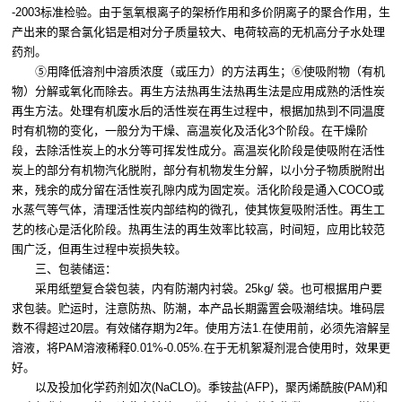
-2003标准检验。由于氢氧根离子的架桥作用和多价阴离子的聚合作用，生
产出来的聚合氯化铝是相对分子质量较大、电荷较高的无机高分子水处理
药剂。
⑤用降低溶剂中溶质浓度（或压力）的方法再生；⑥使吸附物（有机
物）分解或氧化而除去。再生方法热再生法热再生法是应用成熟的活性炭
再生方法。处理有机废水后的活性炭在再生过程中，根据加热到不同温度
时有机物的变化，一般分为干燥、高温炭化及活化3个阶段。在干燥阶
段，去除活性炭上的水分等可挥发性成分。高温炭化阶段是使吸附在活性
炭上的部分有机物汽化脱附，部分有机物发生分解，以小分子物质脱附出
来，残余的成分留在活性炭孔隙内成为固定炭。活化阶段是通入COCO或
水蒸气等气体，清理活性炭内部结构的微孔，使其恢复吸附活性。再生工
艺的核心是活化阶段。热再生法的再生效率比较高，时间短，应用比较范
围广泛，但再生过程中炭损失较。
三、包装储运：
采用纸塑复合袋包装，内有防潮内衬袋。25kg/ 袋。也可根据用户要
求包装。贮运时，注意防热、防潮，本产品长期露置会吸潮结块。堆码层
数不得超过20层。有效储存期为2年。使用方法1.在使用前，必须先溶解呈
溶液，将PAM溶液稀释0.01%-0.05%.在于无机絮凝剂混合使用时，效果更
好。
以及投加化学药剂如次(NaCLO)。季铵盐(AFP)，聚丙烯酰胺(PAM)和