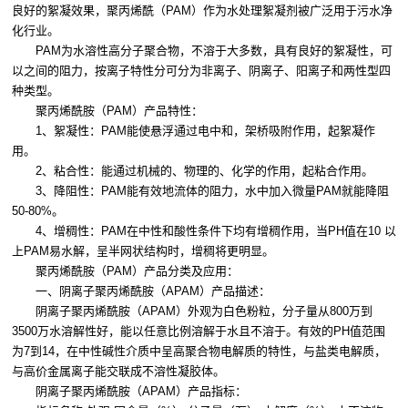
良好的絮凝效果，聚丙烯酰（PAM）作为水处理絮凝剂被广泛用于污水净
化行业。
PAM为水溶性高分子聚合物，不溶于大多数，具有良好的絮凝性，可
以之间的阻力，按离子特性分可分为非离子、阴离子、阳离子和两性型四
种类型。
聚丙烯酰胺（PAM）产品特性：
1、絮凝性：PAM能使悬浮通过电中和，架桥吸附作用，起絮凝作
用。
2、粘合性：能通过机械的、物理的、化学的作用，起粘合作用。
3、降阻性：PAM能有效地流体的阻力，水中加入微量PAM就能降阻
50-80%。
4、增稠性：PAM在中性和酸性条件下均有增稠作用，当PH值在10 以
上PAM易水解，呈半网状结构时，增稠将更明显。
聚丙烯酰胺（PAM）产品分类及应用：
一、阴离子聚丙烯酰胺（APAM）产品描述：
阴离子聚丙烯酰胺（APAM）外观为白色粉粒，分子量从800万到
3500万水溶解性好，能以任意比例溶解于水且不溶于。有效的PH值范围
为7到14，在中性碱性介质中呈高聚合物电解质的特性，与盐类电解质，
与高价金属离子能交联成不溶性凝胶体。
阴离子聚丙烯酰胺（APAM）产品指标：