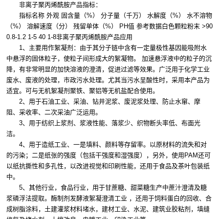
非离子聚丙烯酰胺产品指标：
指标名称 外观 固含量（%） 分子量（千万） 水解度（%） 水不溶物
（%） 溶解速度（分） 残留单体（%） PH值 参考数据白色颗粒粉末 >90
0.8-1.2 1-5 40 1-8非离子聚丙烯酰胺产品应用
1、主要用作絮凝剂：由于其分子链中含有一定量极性基因能吸附水
中悬浮的固体粒子，使粒子间形成大的絮凝物。 加速悬浮液中的粒子的沉
降，有非常明显的加快溶液的澄清，促进过滤等效果。广泛用于化学工业
废水、废液的处理，市政污水处理。尤其当污水呈酸性时，采用本产品为
适宜。可与无机絮凝剂聚铁、聚铝等无机盐配合使用。
2、用于石油工业、采油、钻井泥浆、废泥浆处理、防止水窜、摩
阻、采收率、二次采油广泛运用。
3、用于纺织上浆剂、浆液性能、落浆少、织物断头率低、布面光
洁。
4、用于造纸工业、一是填料、颜料等存留率。以原材料的流失和对
的污染；二是纸张的强度（包括干强度和湿强度），另外，使用PAM还可
以纸抗撕性和多孔性，以改进视觉和印刷性能，还用于食品及茶叶包装纸
中。
5、其他行业，食品行业，用于甘蔗糖、甜菜糖生产中蔗汁澄清及糖
浆磷浮法提取。酶制剂发酵液絮凝澄清工业 ，还用于饲料蛋白的回收、合
成树脂涂料，土建灌浆材料堵水，建材工业、水泥、建筑业胶粘剂，填缝