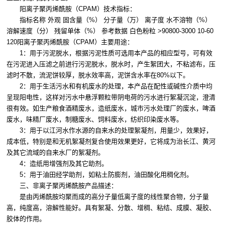
阳离子聚丙烯酰胺（CPAM）技术指标：
指标名称 外观 固含量（%） 分子量（万） 离子度 水不溶物（%）
溶解速度（分） 残留单体（%） 参考数据 白色粉粒 >90800-3000 10-60
120阳离子聚丙烯酰胺（CPAM）主要用途：
1：用于污泥脱水，根据污泥性质可选用本产品的相应型号，可有效
在污泥进入压滤之前进行污泥脱水，脱水时，产生絮团大，不粘滤布，压
滤时不散，流泥饼较厚，脱水效率高，泥饼含水率在80%以下。
2：用于生活污水和有机废水的处理，本产品在配性或碱性介质中均
呈现阳电性，这样对污水中悬浮颗粒带阴电荷的污水进行絮凝沉淀，澄清
很有效。如生产粮食酒精废水，造纸废水，城市污水处理厂的废水，啤酒
废水，味精厂废水，制糖废水、饲料废水，纺织印染废水等。
3：用于以江河水作水源的自来水的处理絮凝剂，用量少，效果好，
成本低，特别是和无机絮凝剂复合使用效果更好，它将成为治长江、黄河
及其它流域的自来水厂的絮凝剂。
4：造纸用增强剂及其它助剂。
5：用于油田经学助剂，如粘土防膨剂，油田酸化用稠化剂。
三、非离子聚丙烯酰胺产品描述：
是由丙烯酰胺均聚而成的高分子量低离子度的线性聚合物，分子量
高，纯度高，溶解性能好。具有絮凝、分散、增稠、粘结、成膜、凝胶、
胶体的作用。